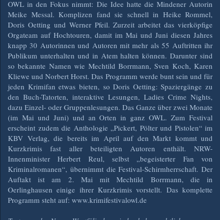
OWL in den Fokus nimmt: Die Idee hatte die Mindener Autorin
Meike Messal. Komplizen fand sie schnell in Heike Rommel,
Doris Oetting und Werner Pfeil. Zurzeit arbeitet das vierköpfige
Orgateam auf Hochtouren, damit im Mai und Juni diesen Jahres
knapp 30 Autorinnen und Autoren mit mehr als 55 Auftritten ihr
Publikum unterhalten und in Atem halten können. Darunter sind
so bekannte Namen wie Mechtild Borrmann, Sven Koch, Karen
Kliewe und Norbert Horst. Das Programm werde bunt sein und für
jeden Krimifan etwas bieten, so Doris Oetting: Spaziergänge zu
den Buch-Tatorten, interaktive Lesungen, Ladies Crime Nights,
dazu Einzel- oder Gruppenlesungen. Das Ganze über zwei Monate
(im Mai und Juni) und an Orten in ganz OWL. Zum Festival
erscheint zudem die Anthologie „Pickert, Pölter und Pistolen“ im
KBV Verlag, die bereits im April auf den Markt kommt und
Kurzkrimis fast aller beteiligten Autoren enthält. NRW-
Innenminister Herbert Reul, selbst „begeisterter Fan von
Kriminalromanen“, übernimmt die Festival-Schirmherrschaft. Der
Auftakt ist am 2. Mai mit Mechtild Borrmann, die in
Oerlinghausen einige ihrer Kurzkrimis vorstellt. Das komplette
Programm steht auf: www.krimifestivalowl.de